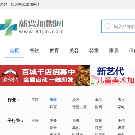
您好，欢迎来91加盟网！
首页
餐饮
教育
美容
婴童
家居
保
行业：
不限
餐饮
娱乐
食品
酒水
珠宝
母婴儿童
数码
家电
子行业：
不限
中餐
西餐
快餐
小吃
熟食
其他
汉堡
奶茶