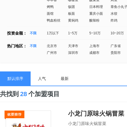
串串香
啵啵鱼
酸菜鱼
烤鱼
烤鸭
饭团
日本料理
章鱼小丸
面馆
板面
重庆小面
水饺
鸭血粉丝
黄焖鸡
酸辣粉
炸鸡
投资金额：
不限
1万以下
1~5万
5~10万
10~20万
热门地区：
不限
北京市
天津市
上海市
广东省
广州市
深圳市
成都市
贵阳市
默认排序
人气
最新
共找到
28
个加盟项目
小龙门原味火锅冒菜
小龙门原味火锅冒菜