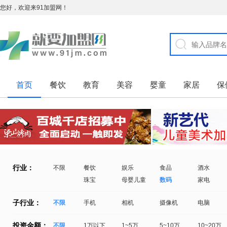
您好，欢迎来91加盟网！
首页
餐饮
教育
美容
婴童
家居
保
行业：
不限
餐饮
娱乐
食品
酒水
珠宝
母婴儿童
数码
家电
子行业：
不限
手机
相机
摄像机
电脑
投资金额：
不限
1万以下
1~5万
5~10万
10~20万