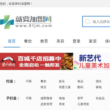
您好，欢迎来91加盟网！
首页
餐饮
教育
美容
婴童
家居
保
行业：
不限
餐饮
娱乐
食品
酒水
珠宝
母婴儿童
数码
家电
子行业：
不限
减肥瘦身
瑜伽
美甲
化妆品
皮肤管理
养发
儿童理发