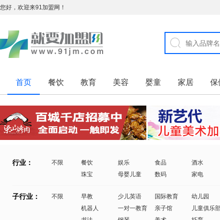
您好，欢迎来91加盟网！
首页
餐饮
教育
美容
婴童
家居
保
行业：
不限
餐饮
娱乐
食品
酒水
珠宝
母婴儿童
数码
家电
子行业：
不限
早教
少儿英语
国际教育
幼儿园
机器人
一对一教育
亲子馆
儿童俱乐