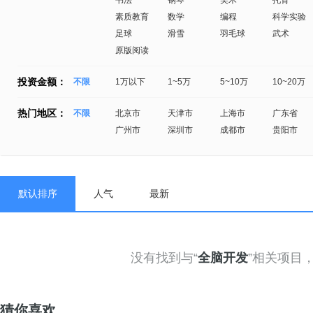
书法
钢琴
美术
托育
素质教育
数学
编程
科学实验
足球
滑雪
羽毛球
武术
原版阅读
投资金额：
不限
1万以下
1~5万
5~10万
10~20万
热门地区：
不限
北京市
天津市
上海市
广东省
广州市
深圳市
成都市
贵阳市
默认排序
人气
最新
没有找到与“
全脑开发
”相关项目
猜你喜欢