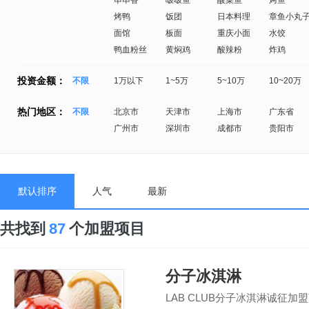
串串香
啵啵鱼
酸菜鱼
烤鱼
烤鸭
饭团
日本料理
章鱼小丸
面馆
板面
重庆小面
水饺
鸭血粉丝
黄焖鸡
酸辣粉
炸鸡
投资金额：
不限
1万以下
1~5万
5~10万
10~20万
热门地区：
不限
北京市
天津市
上海市
广东省
广州市
深圳市
成都市
贵阳市
默认排序
人气
最新
共找到
87
个加盟项目
分子冰淇淋
LAB CLUB分子冰淇淋诚征加