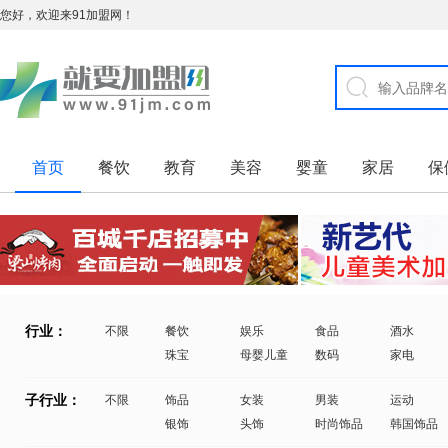
您好，欢迎来91加盟网！
首页
餐饮
教育
美容
婴童
家居
保
行业：
不限
餐饮
娱乐
食品
酒水
珠宝
母婴儿童
数码
家电
子行业：
不限
饰品
女装
男装
运动
银饰
头饰
时尚饰品
韩国饰品