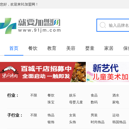
您好，欢迎来91加盟网！
首页
餐饮
教育
美容
婴童
家居
保
行业：
不限
餐饮
娱乐
食品
酒水
珠宝
母婴儿童
数码
家电
子行业：
不限
饰品
女装
男装
运动
银饰
头饰
时尚饰品
韩国饰品